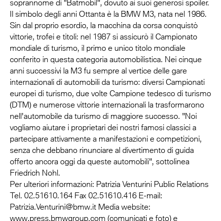
soprannome di "Batmobil", dovuto ai suoi generosi spoiler.
Il simbolo degli anni Ottanta è la BMW M3, nata nel 1986.
Sin dal proprio esordio, la macchina da corsa conquistò
vittorie, trofei e titoli: nel 1987 si assicurò il Campionato
mondiale di turismo, il primo e unico titolo mondiale
conferito in questa categoria automobilistica. Nei cinque
anni successivi la M3 fu sempre al vertice delle gare
internazionali di automobili da turismo: diversi Campionati
europei di turismo, due volte Campione tedesco di turismo
(DTM) e numerose vittorie internazionali la trasformarono
nell'automobile da turismo di maggiore successo. "Noi
vogliamo aiutare i proprietari dei nostri famosi classici a
partecipare attivamente a manifestazioni e competizioni,
senza che debbano rinunciare al divertimento di guida
offerto ancora oggi da queste automobili", sottolinea
Friedrich Nohl.
Per ulteriori informazioni: Patrizia Venturini Public Relations
Tel. 02.51610.164 Fax 02.51610.416 E-mail:
Patrizia.Venturini@bmw.it Media website:
www.press.bmwgroup.com (comunicati e foto) e