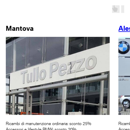
Mantova
Ale
Ricambi di manutenzione ordinaria: sconto 25%
Ricamb
Accessori e lifestyle BMW: sconto 20%
Access