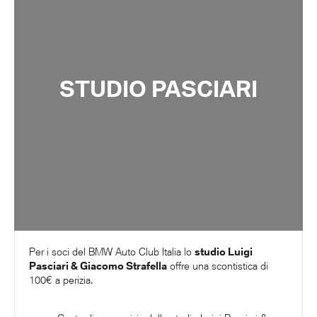
STUDIO PASCIARI
Per i soci del BMW Auto Club Italia lo
studio Luigi
Pasciari & Giacomo Strafella
offre una scontistica di
100€ a perizia.