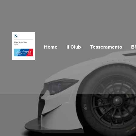
Home
Il Club
Tesseramento
B