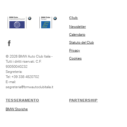
Club
Newsletter
Calendario
Statuto del Club
Privacy
© 2026 BMW Auto Club Italia -
Cookies
Tutti i diritti riservati. C.F.
93050040232
Segreteria:
Tel: +39 338 4820702
E-mail:
segreteria@bmwautoclubitalia.it
TESSERAMENTO
PARTNERSHIP
BMW Storiche